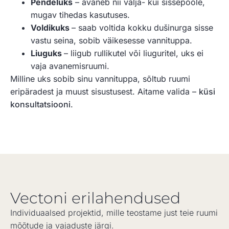
Pendeluks
– avaneb nii välja- kui sissepoole,
mugav tihedas kasutuses.
Voldikuks
– saab voltida kokku dušinurga sisse
vastu seina, sobib väikesesse vannituppa.
Liuguks
– liigub rullikutel või liuguritel, uks ei
vaja avanemisruumi.
Milline uks sobib sinu vannituppa, sõltub ruumi
eripäradest ja muust sisustusest. Aitame valida –
küsi
konsultatsiooni
.
Vectoni erilahendused
Individuaalsed projektid, mille teostame just teie ruumi
mõõtude ja vajaduste järgi.