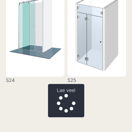
S24
S25
Lae veel