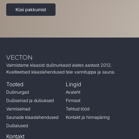
Küsi pakkumist
VECTON
Valmistame klaasist dušinurkasid alates aastast 2012.
Kvaliteetsed klaaslahendused teie vannituppa ja sauna.
Tooted
Lingid
Dušinurgad
Avaleht
Dušiseinad ja dušiuksed
Firmast
Vanniseinad
Tehtud tööd
Saunade klaaslahendused
Kontakt ja hinnapäring
Dušialused
Kontakt