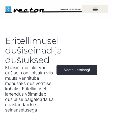
Eritellimusel
dušiseinad ja
dušiuksed
Klaasist dušiuks või
Vaata kataloogi
dušisein on lihtsaim viis
muuta vannituba
mõnusaks dušivõtmise
kohaks. Eritellimusel
lahendus võimaldab
dušiukse paigaldada ka
ebastandardse
seinaasetusega