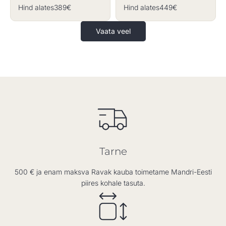
Hind alates
389€
Hind alates
449€
Vaata veel
Tarne
500 € ja enam maksva Ravak kauba toimetame Mandri-Eesti
piires kohale tasuta.