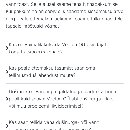
vannitoast. Selle alusel saame teha hinnapakkumise.
Kui pakkumine on sobiv siis saadame sissemaksu arve
ning peale ettemaksu laekumist saame tulla klaasidele
täpseid mõõtusid võtma.
Kas on võimalik kutsuda Vecton OÜ esindajat
konsultatsiooniks kohale?
Kas peale ettemaksu tasumist saan oma
tellimust/dušilahendust muuta?
Dušinurk on varem paigaldatud ja teadmata firma
poolt kuid soovin Vecton OÜ abi dušinurga lekke
või muu probleemi likvideerimisel?
Kas saan tellida vana dušinurga- või vanni
demonteerimist koos utiliseerimisega?