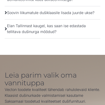
Soovin liikumatule dušiklaasile lisada juurde ukse?
Elan Tallinnast kaugel, kas saan ise edastada
tellitava dušinurga mõõdud?
Leia parim valik oma
vannituppa
Vecton toodete kvaliteet tähendab rahulolevaid kliente.
Klaasist dušinurkade valmistamisel kasutame
Saksamaal toodetud kvaliteetset dušifurnituuri.