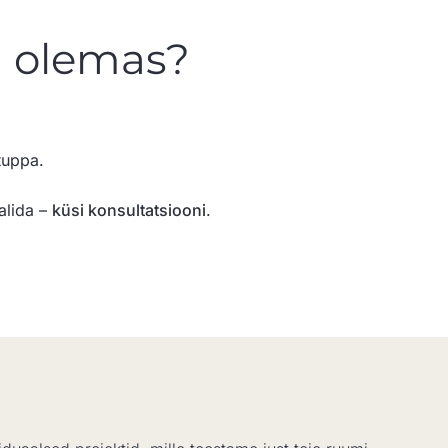
on olemas?
tuppa.
alida –
küsi konsultatsiooni
.