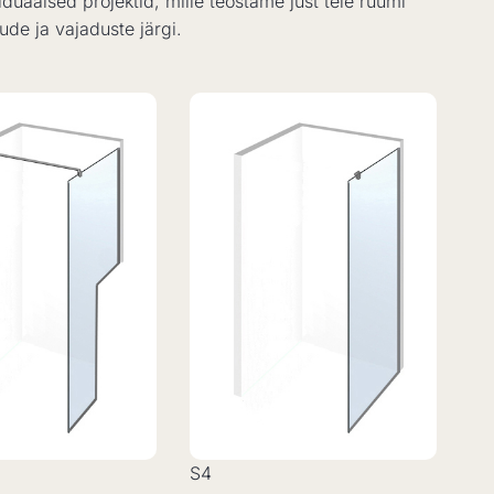
iduaalsed projektid, mille teostame just teie ruumi
de ja vajaduste järgi.
S4