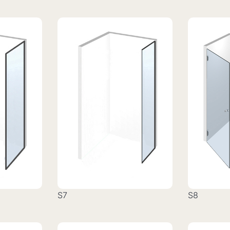
S7
S8