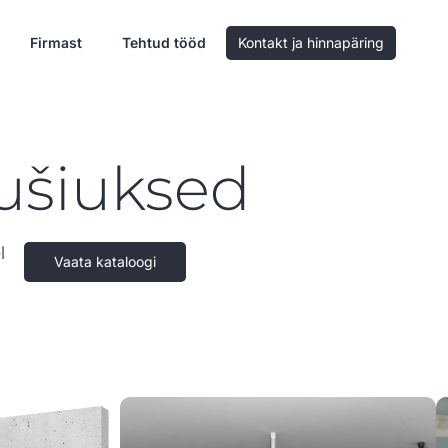
Firmast
Tehtud tööd
Kontakt ja hinnapäring
dušiuksed
l
Vaata kataloogi