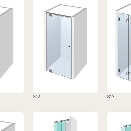
S12
S13