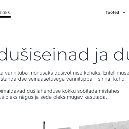
Tooted
 dušiseinad ja 
uuta vannituba mõnusaks dušivõtmise kohaks. Eritellimuse
standardse seinaasetusega vannituppa – sinna, kuhu
võimaldavad dušilahenduse kokku sobitada mistahes
lemus oleks nägus ja seda oleks mugav kasutada.