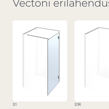
Vectoni erilahend
S1
S1R