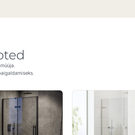
oted
imüüja.
paigaldamiseks.