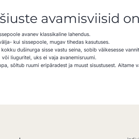
ušiuste avamisviisid 
issepoole avanev klassikaline lahendus.
välja- kui sissepoole, mugav tihedas kasutuses.
a kokku dušinurga sisse vastu seina, sobib väikesesse vanni
el või liuguritel, uks ei vaja avanemisruumi.
ppa, sõltub ruumi eripäradest ja muust sisustusest. Aitame v