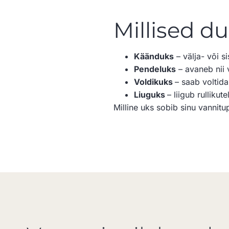
Millised d
Käänduks
– välja- või s
Pendeluks
– avaneb nii 
Voldikuks
– saab voltid
Liuguks
– liigub rullikut
Milline uks sobib sinu vannitu