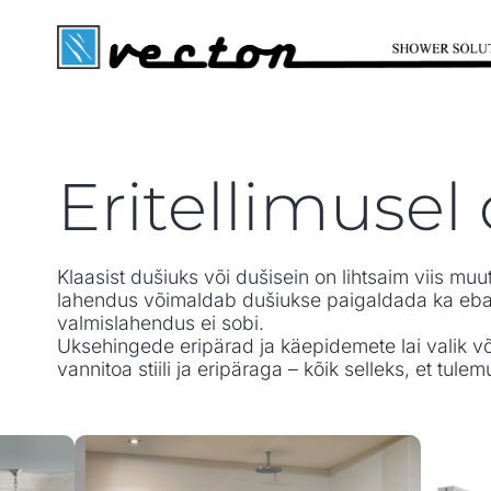
Eritellimusel
Klaasist dušiuks või dušisein on lihtsaim viis m
lahendus võimaldab dušiukse paigaldada ka eba
valmislahendus ei sobi.
Uksehingede eripärad ja käepidemete lai valik 
vannitoa stiili ja eripäraga – kõik selleks, et tu