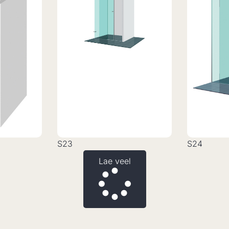
S23
S24
Lae veel