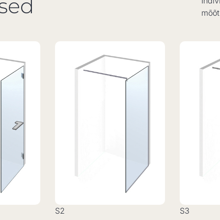
used
Indiv
mõõtu
S2
S3