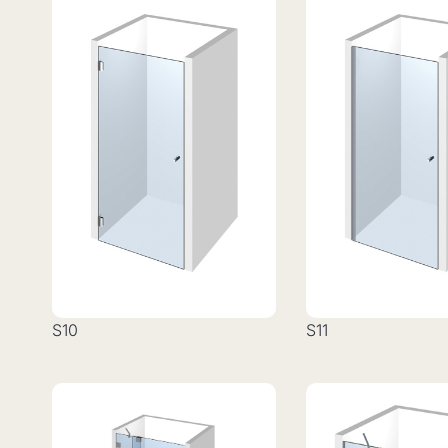
S10
S11