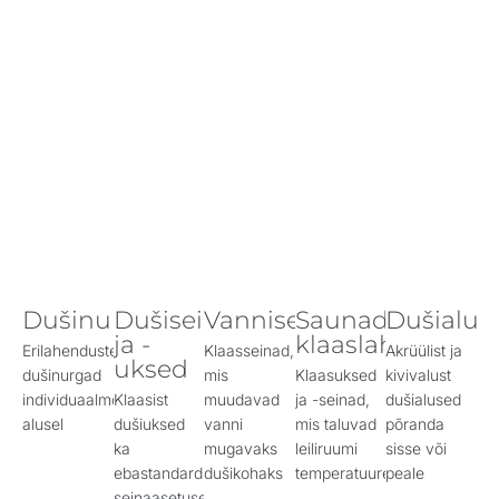
Dušinurgad
Dušiseinad
Vanniseinad
Saunade
Dušialus
ja -
klaaslahenduse
Erilahendustega
Klaasseinad,
Akrüülist ja
uksed
dušinurgad
mis
Klaasuksed
kivivalust
individuaalmõõtude
Klaasist
muudavad
ja -seinad,
dušialused
alusel
dušiuksed
vanni
mis taluvad
põranda
ka
mugavaks
leiliruumi
sisse või
ebastandardse
dušikohaks
temperatuure
peale
seinaasetusega