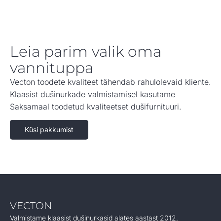
Leia parim valik oma
vannituppa
Vecton toodete kvaliteet tähendab rahulolevaid kliente.
Klaasist dušinurkade valmistamisel kasutame
Saksamaal toodetud kvaliteetset dušifurnituuri.
Küsi pakkumist
VECTON
Valmistame klaasist dušinurkasid alates aastast 2012.