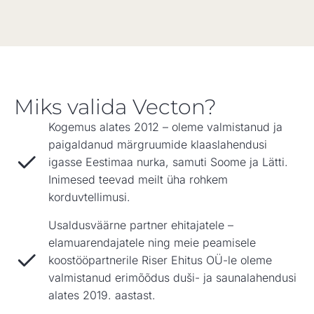
Miks valida Vecton?
Kogemus alates 2012 – oleme valmistanud ja
paigaldanud märgruumide klaaslahendusi
igasse Eestimaa nurka, samuti Soome ja Lätti.
Inimesed teevad meilt üha rohkem
korduvtellimusi.
Usaldusväärne partner ehitajatele –
elamuarendajatele ning meie peamisele
koostööpartnerile Riser Ehitus OÜ-le oleme
valmistanud erimõõdus duši- ja saunalahendusi
alates 2019. aastast.