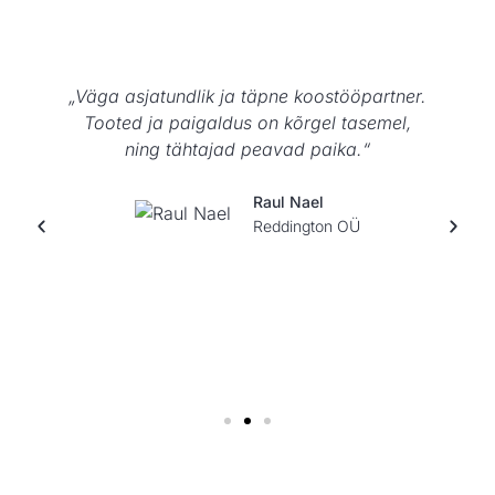
r.
„Vecton OÜ-st olen tellinud kolm
dušilahendust ning esikusse klaasuksed ja
garderoobi klaasuksed. Juba peale
esimese telllimuse täitmist pole kordagi
tulnud pähe mõtet vaadata kedagi teist
dušiala klaasitööde tegemiseks – Vecton
OÜ tehtud tööd paistavad silma elegantse
lahenduse ja väga kvaliteetse teostusega.“
Ants Nurk
Tartumaa