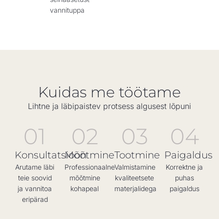
vannituppa
Kuidas me töötame
Lihtne ja läbipaistev protsess algusest lõpuni
01
02
03
04
Konsultatsioon
Mõõtmine
Tootmine
Paigaldus
Arutame läbi
Professionaalne
Valmistamine
Korrektne ja
teie soovid
mõõtmine
kvaliteetsete
puhas
ja vannitoa
kohapeal
materjalidega
paigaldus
eripärad