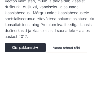
Vecton valmistab, müüb ja paigaldab klaasist
dušinurki, dušiuksi, vanniseinu ja saunade
klaaslahendusi. Märgruumide klaaslahendustele
spetsialiseerunud ettevõttena pakume asjatundlikku
konsultatsiooni ning Premium kvaliteediga klaasist
dušinurkasid ja klaasseinasid saunadele – alates
aastast 2012.
Küsi pakkumist
Vaata tehtud töid