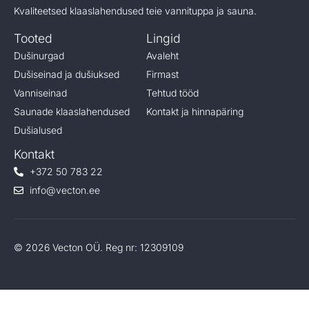
Kvaliteetsed klaaslahendused teie vannituppa ja sauna.
Tooted
Lingid
Dušinurgad
Avaleht
Dušiseinad ja dušiuksed
Firmast
Vanniseinad
Tehtud tööd
Saunade klaaslahendused
Kontakt ja hinnapäring
Dušialused
Kontakt
+372 50 783 22
info@vecton.ee
© 2026 Vecton OÜ. Reg nr: 12309109