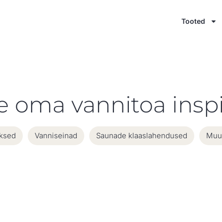
Tooted
e oma vannitoa inspi
uksed
Vanniseinad
Saunade klaaslahendused
Muud