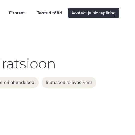
Firmast
Tehtud tööd
Kontakt ja hinnapäring
ratsioon
 erilahendused
Inimesed tellivad veel