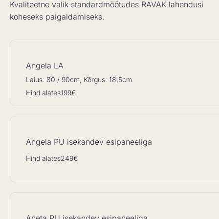
Kvaliteetne valik standardmõõtudes RAVAK lahendusi
koheseks paigaldamiseks.
Angela LA
Laius: 80 / 90cm, Kõrgus: 18,5cm
Hind alates
199€
Angela PU isekandev esipaneeliga
Hind alates
249€
Aneta PU isekandev esipaneeliga