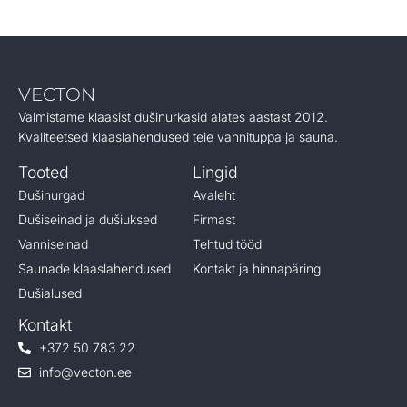
VECTON
Valmistame klaasist dušinurkasid alates aastast 2012.
Kvaliteetsed klaaslahendused teie vannituppa ja sauna.
Tooted
Lingid
Dušinurgad
Avaleht
Dušiseinad ja dušiuksed
Firmast
Vanniseinad
Tehtud tööd
Saunade klaaslahendused
Kontakt ja hinnapäring
Dušialused
Kontakt
+372 50 783 22
info@vecton.ee