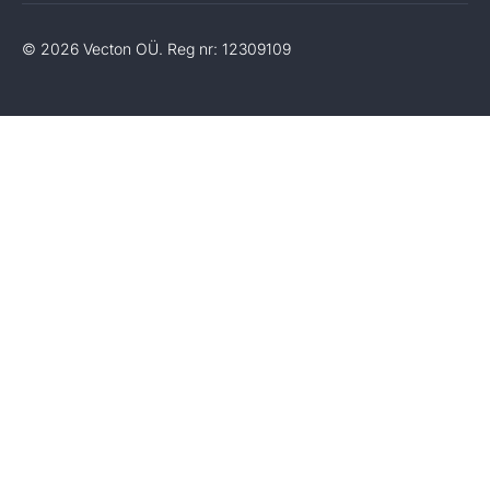
© 2026 Vecton OÜ. Reg nr: 12309109
Laeb andmeid...