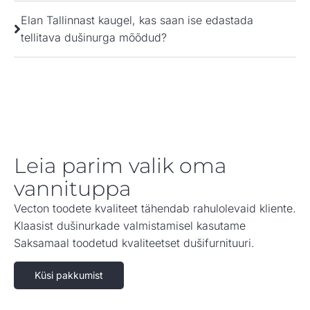
Elan Tallinnast kaugel, kas saan ise edastada
tellitava dušinurga mõõdud?
Leia parim valik oma
vannituppa
Vecton toodete kvaliteet tähendab rahulolevaid kliente.
Klaasist dušinurkade valmistamisel kasutame
Saksamaal toodetud kvaliteetset dušifurnituuri.
Küsi pakkumist