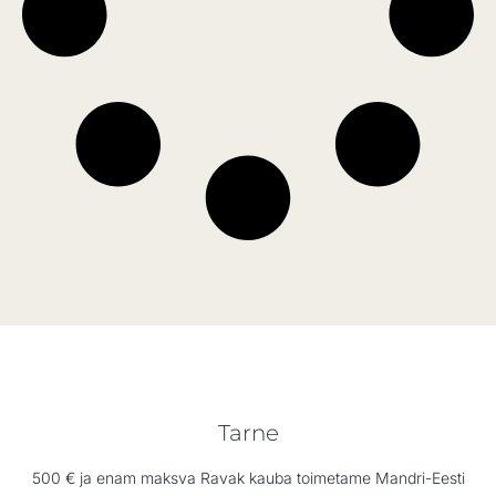
Tarne
500 € ja enam maksva Ravak kauba toimetame Mandri-Eesti