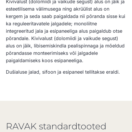
Kivivalust (dolomiidi ja vaikude segust) alus on jäik ja
esteetilisema välimusega ning akrüülist alus on
kergem ja seda saab paigaldada nii põranda sisse kui
ka reguleeritavatele jalgadele; monoliitne
integreeritud jala ja esipaneeliga alus paigaldub otse
põrandale. Kivivalust (dolomiidi ja vaikude segust)
alus on jäik, libisemiskindla pealispinnaga ja mõeldud
põrandasse monteerimiseks või jalgadele
paigaldamiseks koos esipaneeliga.
Dušialuse jalad, sifoon ja esipaneel tellitakse eraldi.
RAVAK standardtooted