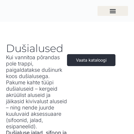
Dušialused
Kui vannitoa põrandas
Vaata kataloogi
pole trappi,
paigaldatakse dušinurk
koos dušialusega.
Pakume kahte tüüpi
dušialuseid – kergeid
akrüülist aluseid ja
jäikasid kivivalust aluseid
– ning nende juurde
kuuluvaid aksessuaare
(sifoonid, jalad,
esipaneelid).
Dušialuse jalad, sifoon ja