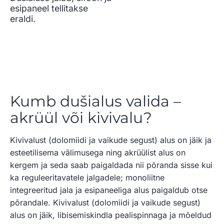
esipaneel tellitakse
eraldi.
Kumb dušialus valida –
akrüül või kivivalu?
Kivivalust (dolomiidi ja vaikude segust) alus on jäik ja
esteetilisema välimusega ning akrüülist alus on
kergem ja seda saab paigaldada nii põranda sisse kui
ka reguleeritavatele jalgadele; monoliitne
integreeritud jala ja esipaneeliga alus paigaldub otse
põrandale. Kivivalust (dolomiidi ja vaikude segust)
alus on jäik, libisemiskindla pealispinnaga ja mõeldud