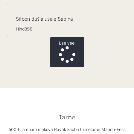
Sifoon dušialusele Sabina
Hind
39€
Lae veel
Tarne
500 € ja enam maksva Ravak kauba toimetame Mandri-Eesti