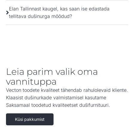
Elan Tallinnast kaugel, kas saan ise edastada
tellitava dušinurga mõõdud?
Leia parim valik oma
vannituppa
Vecton toodete kvaliteet tähendab rahulolevaid kliente.
Klaasist dušinurkade valmistamisel kasutame
Saksamaal toodetud kvaliteetset dušifurnituuri.
Küsi pakkumist