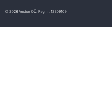
© 2026 Vecton OÜ. Reg nr: 12309109
Laeb andmeid...