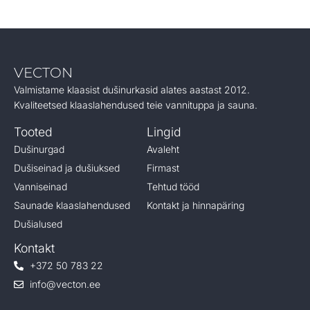
VECTON
Valmistame klaasist dušinurkasid alates aastast 2012.
Kvaliteetsed klaaslahendused teie vannituppa ja sauna.
Tooted
Lingid
Dušinurgad
Avaleht
Dušiseinad ja dušiuksed
Firmast
Vanniseinad
Tehtud tööd
Saunade klaaslahendused
Kontakt ja hinnapäring
Dušialused
Kontakt
+372 50 783 22
info@vecton.ee