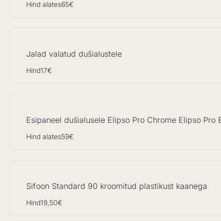
Hind alates
65€
Jalad valatud dušialustele
Hind
17€
Esipaneel dušialusele Elipso Pro Chrome Elipso Pro E
Hind alates
59€
Sifoon Standard 90 kroomitud plastikust kaanega
Hind
19,50€