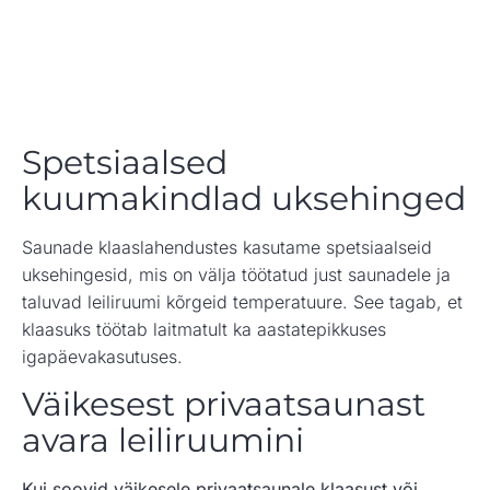
Spetsiaalsed
kuumakindlad uksehinged
Saunade klaaslahendustes kasutame spetsiaalseid
uksehingesid, mis on välja töötatud just saunadele ja
taluvad leiliruumi kõrgeid temperatuure. See tagab, et
klaasuks töötab laitmatult ka aastatepikkuses
igapäevakasutuses.
Väikesest privaatsaunast
avara leiliruumini
Kui soovid väikesele privaatsaunale klaasust või