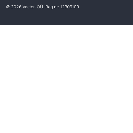
© 2026 Vecton OÜ. Reg nr: 12309109
Laeb andmeid...