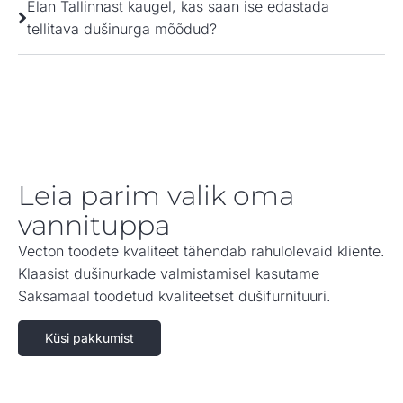
Elan Tallinnast kaugel, kas saan ise edastada
tellitava dušinurga mõõdud?
Leia parim valik oma
vannituppa
Vecton toodete kvaliteet tähendab rahulolevaid kliente.
Klaasist dušinurkade valmistamisel kasutame
Saksamaal toodetud kvaliteetset dušifurnituuri.
Küsi pakkumist