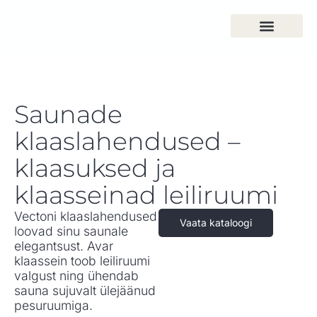
Saunade
klaaslahendused –
klaasuksed ja
klaasseinad leiliruumi
Vectoni klaaslahendused
Vaata kataloogi
loovad sinu saunale
elegantsust. Avar
klaassein toob leiliruumi
valgust ning ühendab
sauna sujuvalt ülejäänud
pesuruumiga.