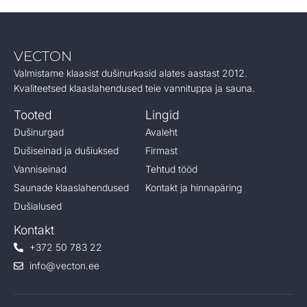
VECTON
Valmistame klaasist dušinurkasid alates aastast 2012.
Kvaliteetsed klaaslahendused teie vannituppa ja sauna.
Tooted
Lingid
Dušinurgad
Avaleht
Dušiseinad ja dušiuksed
Firmast
Vanniseinad
Tehtud tööd
Saunade klaaslahendused
Kontakt ja hinnapäring
Dušialused
Kontakt
+372 50 783 22
info@vecton.ee