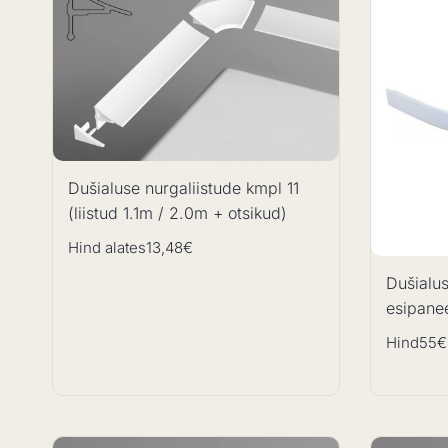
Dušialuse nurgaliistude kmpl 11
(liistud 1.1m / 2.0m + otsikud)
Hind alates
13,48€
Dušialus
esipane
Hind
55€