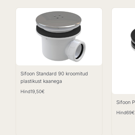
Sifoon Standard 90 kroomitud
plastikust kaanega
Hind
19,50€
Sifoon P
Hind
69€