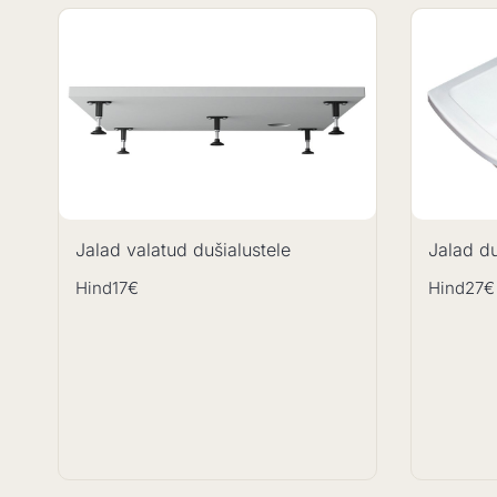
Jalad valatud dušialustele
Jalad du
Hind
17€
Hind
27€