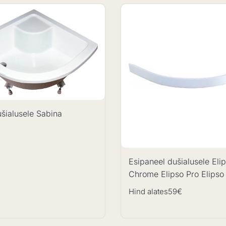
šialusele Sabina
Esipaneel dušialusele Eli
Chrome Elipso Pro Elipso 
Hind alates
59€