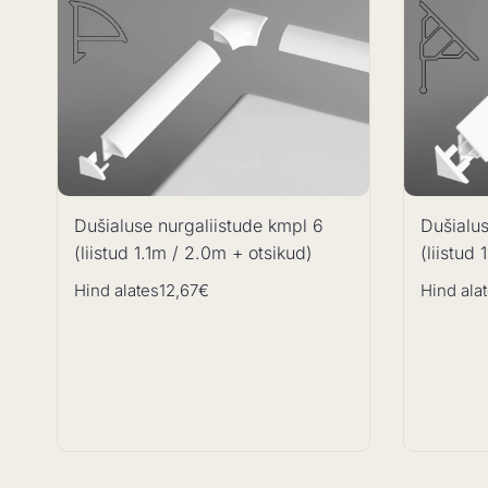
Dušialuse nurgaliistude kmpl 6
Dušialus
(liistud 1.1m / 2.0m + otsikud)
(liistud
Hind alates
12,67€
Hind ala