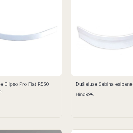
e Elipso Pro Flat R550
Dušialuse Sabina esipane
el
Hind
99€