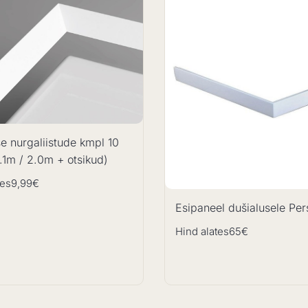
e nurgaliistude kmpl 10
 1.1m / 2.0m + otsikud)
tes
9,99€
Esipaneel dušialusele Per
Hind alates
65€