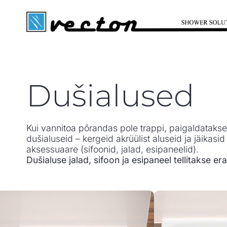
Dušialused
Kui vannitoa põrandas pole trappi, paigaldataks
dušialuseid – kergeid akrüülist aluseid ja jäikasi
aksessuaare (sifoonid, jalad, esipaneelid).
Dušialuse jalad, sifoon ja esipaneel tellitakse era