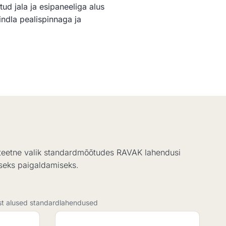
tud jala ja esipaneeliga alus
indla pealispinnaga ja
iteetne valik standardmõõtudes RAVAK lahendusi
seks paigaldamiseks.
ist alused standardlahendused