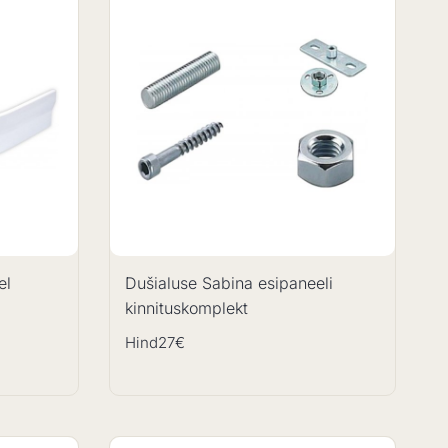
el
Dušialuse Sabina esipaneeli
kinnituskomplekt
Hind
27€