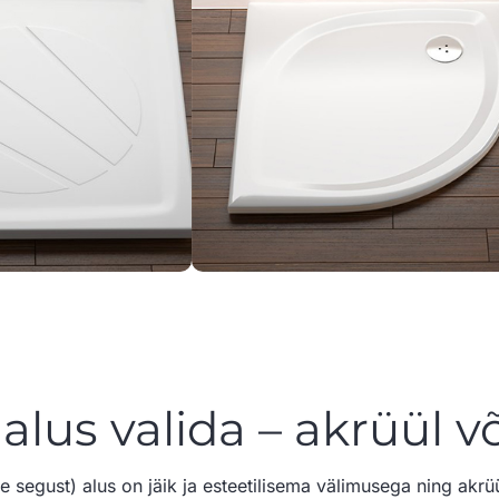
lus valida – akrüül võ
de segust) alus on jäik ja esteetilisema välimusega ning akrü