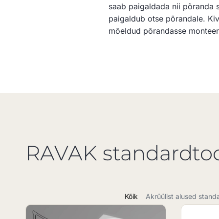
saab paigaldada nii põranda si
paigaldub otse põrandale. Kivi
mõeldud põrandasse monteerim
RAVAK standardto
Kõik
Akrüülist alused stan