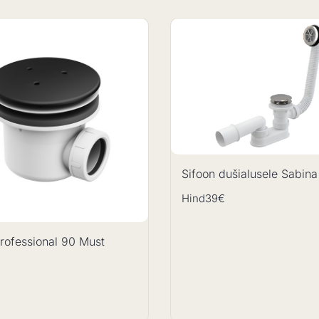
Sifoon dušialusele Sabina
Hind
39€
rofessional 90 Must