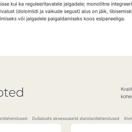
sse kui ka reguleeritavatele jalgadele; monoliitne integreeri
valust (dolomiidi ja vaikude segust) alus on jäik, libisemisk
iseks või jalgadele paigaldamiseks koos esipaneeliga.
oted
Kval
kohe
dardlahendused
Dušialuste aksessuaarid standardlahendused
Kiv