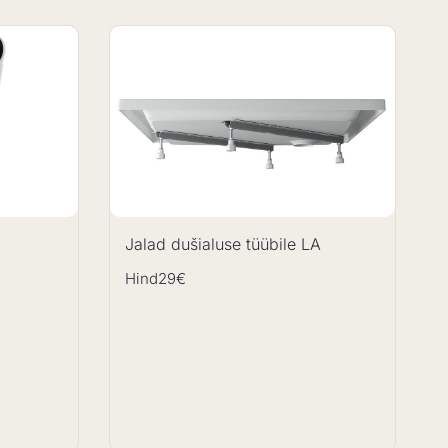
Jalad dušialuse tüübile LA
Hind
29€