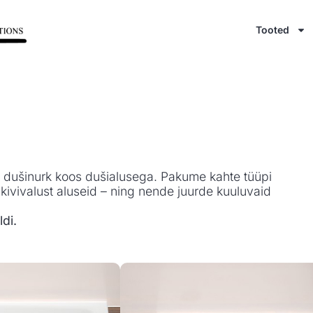
Tooted
e dušinurk koos dušialusega. Pakume kahte tüüpi
d kivivalust aluseid – ning nende juurde kuuluvaid
ldi.