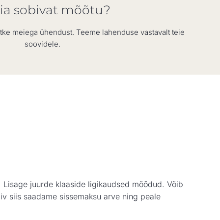
eia sobivat mõõtu?
võtke meiega ühendust. Teeme lahenduse vastavalt teie
soovidele.
s. Lisage juurde klaaside ligikaudsed mõõdud. Võib
obiv siis saadame sissemaksu arve ning peale