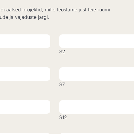
iduaalsed projektid, mille teostame just teie ruumi
de ja vajaduste järgi.
S2
S7
S12