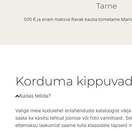
Tarne
500 € ja enam maksva Ravak kauba toimetame Mandri-
Korduma kippuvad
Kuidas tellida?
Valige meie kodulehel erilahenduste kataloogist välj
saata ka käsitsi tehtud joonise või foto vannitoast.
ettemaksu laekumist saame tulla klaasidele täpseid 