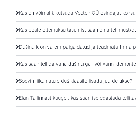
Kas on võimalik kutsuda Vecton OÜ esindajat konsul
Kas peale ettemaksu tasumist saan oma tellimust/d
Dušinurk on varem paigaldatud ja teadmata firma po
Kas saan tellida vana dušinurga- või vanni demontee
Soovin liikumatule dušiklaasile lisada juurde ukse?
Elan Tallinnast kaugel, kas saan ise edastada telli