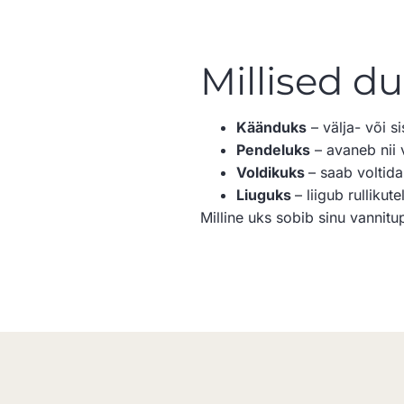
Millised d
Käänduks
– välja- või s
Pendeluks
– avaneb nii 
Voldikuks
– saab voltid
Liuguks
– liigub rullikut
Milline uks sobib sinu vannitu