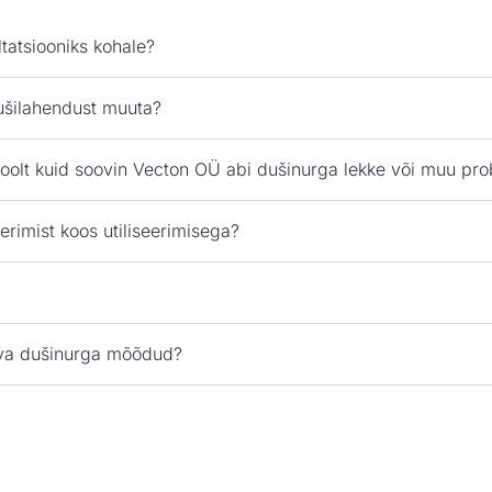
tatsiooniks kohale?
ušilahendust muuta?
olt kuid soovin Vecton OÜ abi dušinurga lekke või muu prob
rimist koos utiliseerimisega?
tava dušinurga mõõdud?