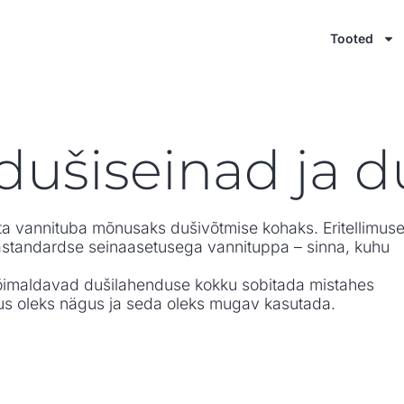
Tooted
 dušiseinad ja 
uuta vannituba mõnusaks dušivõtmise kohaks. Eritellimuse
standardse seinaasetusega vannituppa – sinna, kuhu
võimaldavad dušilahenduse kokku sobitada mistahes
lemus oleks nägus ja seda oleks mugav kasutada.