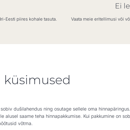
Ei l
Eesti piires kohale tasuta.
Vaata meie eritellimusi või 
 küsimused
a sobiv dušilahendus ning osutage sellele oma hinnapäringu
 Selle alusel saame teha hinnapakkumise. Kui pakkumine on s
mõõtusid võtma.