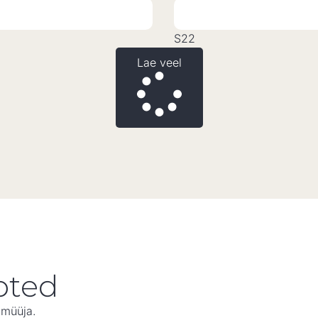
S22
Lae veel
oted
imüüja.