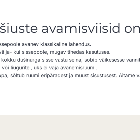
ušiuste avamisviisid 
issepoole avanev klassikaline lahendus.
välja- kui sissepoole, mugav tihedas kasutuses.
a kokku dušinurga sisse vastu seina, sobib väikesesse vanni
el või liuguritel, uks ei vaja avanemisruumi.
ppa, sõltub ruumi eripäradest ja muust sisustusest. Aitame v