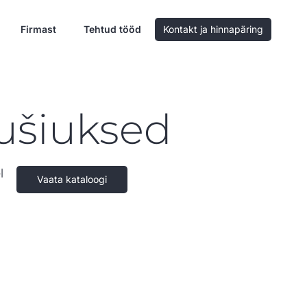
Firmast
Tehtud tööd
Kontakt ja hinnapäring
dušiuksed
l
Vaata kataloogi