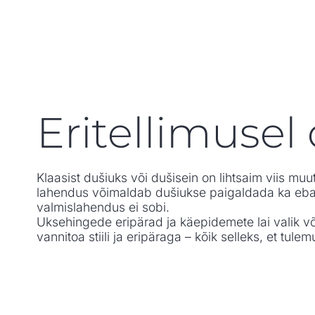
Eritellimusel
Klaasist dušiuks või dušisein on lihtsaim viis m
lahendus võimaldab dušiukse paigaldada ka eba
valmislahendus ei sobi.
Uksehingede eripärad ja käepidemete lai valik 
vannitoa stiili ja eripäraga – kõik selleks, et tu