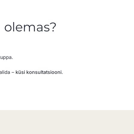
on olemas?
tuppa.
alida –
küsi konsultatsiooni
.