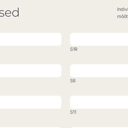
used
Indiv
mõõtu
S1R
S6
S11