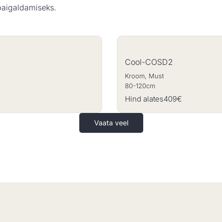
paigaldamiseks.
Cool-COSD2
Kroom, Must
80-120cm
Hind alates
409€
Vaata veel