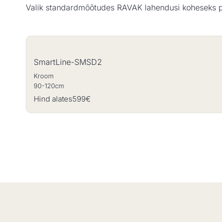
Valik standardmõõtudes RAVAK lahendusi koheseks 
SmartLine-SMSD2
Kroom
90-120cm
Hind alates
599€