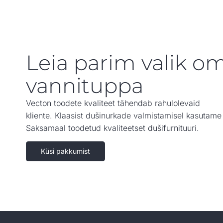
Leia parim valik o
vannituppa
Vecton toodete kvaliteet tähendab rahulolevaid
kliente. Klaasist dušinurkade valmistamisel kasutame
Saksamaal toodetud kvaliteetset dušifurnituuri.
Küsi pakkumist